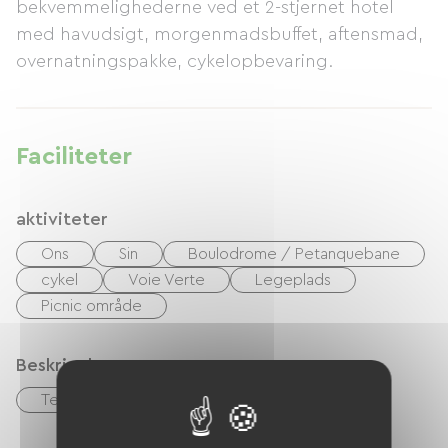
bekvemmelighederne ved et 2-stjernet hotel
med havudsigt, morgenmadsbuffet, aftensmad,
overnatningspakke, cykelopbevaring.
Faciliteter
aktiviteter
Ons
Sin
Boulodrome / Petanquebane
cykel
Voie Verte
Legeplads
Picnic område
Beskrivelse
Terrasse