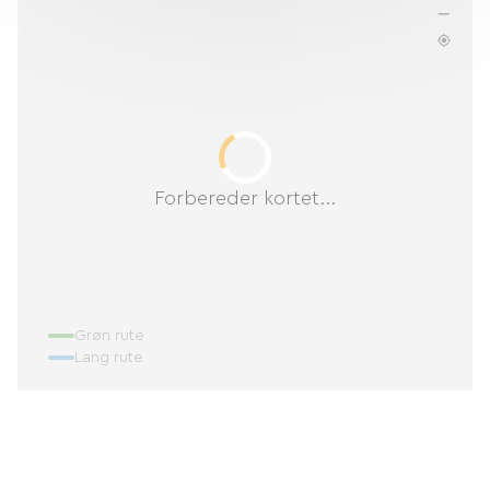
Forbereder kortet...
Grøn rute
Lang rute