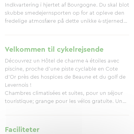
Indkvartering i hjertet af Bourgogne. Du skal blot
skubbe smedejernsporten op for at opleve den
fredelige atmosfære på dette unikke 4-stjernede
hotel, der ligger i en 7 hektar stor park.
Velkommen til cykelrejsende
Découvrez un Hôtel de charme 4 étoiles avec
piscine, proche d'une piste cyclable en Cote
d'Or près des hospices de Beaune et du golf de
Levernois !
Chambres climatisées et suites, pour un séjour
touristique; grange pour les vélos gratuite. Un
hébergement au cœur de la Bourgogne.
Il suffit de pousser la grille en fer forgé pour
ressentir l'ambiance paisible qui se dégage de
Faciliteter
cet hôtel 4 étoiles qui ne ressemble à aucun