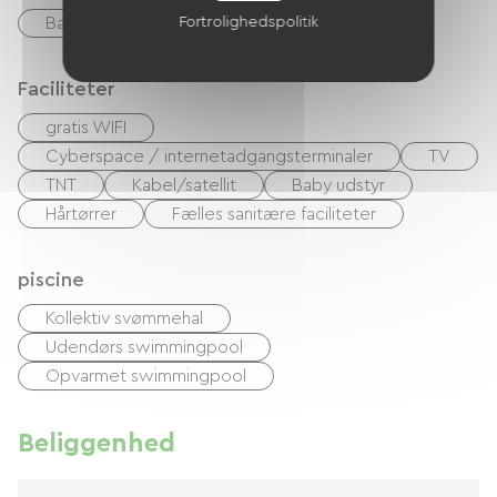
Fortrolighedspolitik
Bar
Cykeludlejning
Faciliteter
gratis WIFI
Cyberspace / internetadgangsterminaler
TV
TNT
Kabel/satellit
Baby udstyr
Hårtørrer
Fælles sanitære faciliteter
piscine
Kollektiv svømmehal
Udendørs swimmingpool
Opvarmet swimmingpool
Beliggenhed