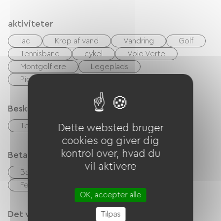
autre, au cœur d'un parc de 7 hectares.
aktiviteter
lac
Krop af vand
Vandring
Golf
Tennisbane
cykel
Voie Verte
Montgolfiere
Legeplads
Picnic område
Beskrivelse
Terrasse
Garage
Dette websted bruger
cookies og giver dig
kontrol over, hvad du
Betalingsmåder
vil aktivere
Bank kort
kontrol
Kontanter
Feriekuponer (ANCV)
OK, accepter alle
Det vi er gode til
Tilpas