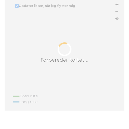
Opdater listen, når jeg flytter mig
Forbereder kortet...
Grøn rute
Lang rute