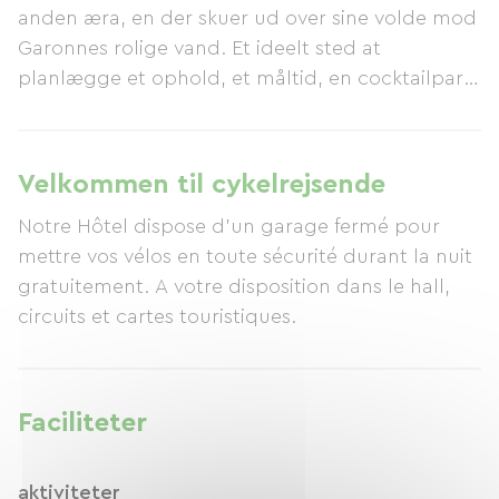
anden æra, en der skuer ud over sine volde mod
Garonnes rolige vand. Et ideelt sted at
planlægge et ophold, et måltid, en cocktailparty
eller et seminar. Vi er beliggende i hjertet af
byen med rigelig gratis offentlig parkering foran
hotellet eller en privat, lukket garage mod et
Velkommen til cykelrejsende
ekstra gebyr. Vi er velkomne til dine kæledyr.
Notre Hôtel dispose d'un garage fermé pour
Nyd vores all-you-can-eat kontinentale
mettre vos vélos en toute sécurité durant la nuit
morgenmadsbuffet for €9,00 pr. person. Dette
gratuitement. A votre disposition dans le hall,
inkluderer kager, kaffe, et udvalg af te, ost,
circuits et cartes touristiques.
skinke, brød, frisk frugt, morgenmadsprodukter
og meget mere. Gratis Wi-Fi er også tilgængelig.
Faciliteter
aktiviteter