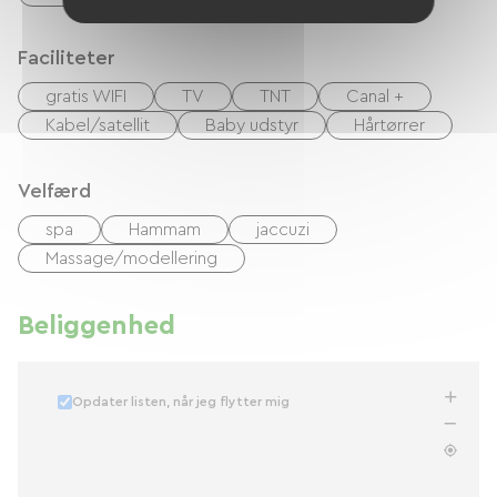
Faciliteter
gratis WIFI
TV
TNT
Canal +
Kabel/satellit
Baby udstyr
Hårtørrer
Velfærd
spa
Hammam
jaccuzi
Massage/modellering
Beliggenhed
Opdater listen, når jeg flytter mig