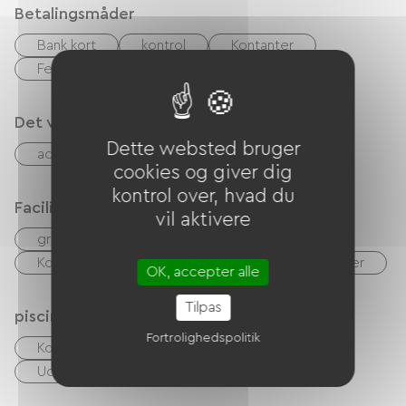
Betalingsmåder
Bank kort
kontrol
Kontanter
Feriekuponer (ANCV)
Det vi er gode til
Dette websted bruger
accepterede dyr
Spillerum
cookies og giver dig
kontrol over, hvad du
Faciliteter
vil aktivere
gratis WIFI
TV
Hårtørrer
Kollektiv vaskemaskine
Kollektiv tørretumbler
OK, accepter alle
Tilpas
piscine
Fortrolighedspolitik
Kollektiv svømmehal
Udendørs swimmingpool