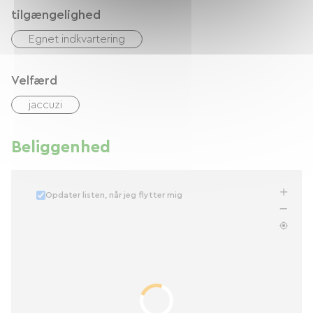
tilgængelighed
Egnet indkvartering
Velfærd
jaccuzi
Beliggenhed
Opdater listen, når jeg flytter mig