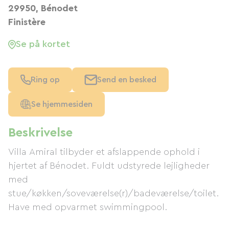
29950, Bénodet
Finistère
Se på kortet
Ring op
Send en besked
Se hjemmesiden
Beskrivelse
Villa Amiral tilbyder et afslappende ophold i
hjertet af Bénodet. Fuldt udstyrede lejligheder
med
stue/køkken/soveværelse(r)/badeværelse/toilet.
Have med opvarmet swimmingpool.