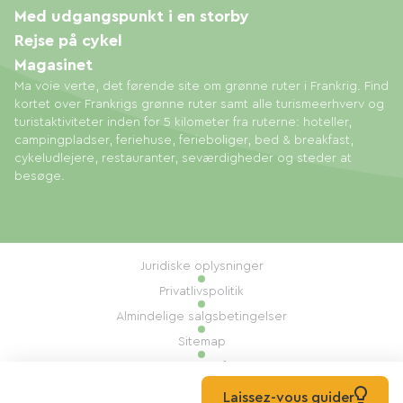
Med udgangspunkt i en storby
Rejse på cykel
Magasinet
Ma voie verte, det førende site om grønne ruter i Frankrig. Find
kortet over Frankrigs grønne ruter samt alle turismeerhverv og
turistaktiviteter inden for 5 kilometer fra ruterne: hoteller,
campingpladser, feriehuse, ferieboliger, bed & breakfast,
cykeludlejere, restauranter, seværdigheder og steder at
besøge.
Juridiske oplysninger
Privatlivspolitik
Almindelige salgsbetingelser
Sitemap
Administration af cookies
Udført af: Mill, Privas
Laissez-vous guider