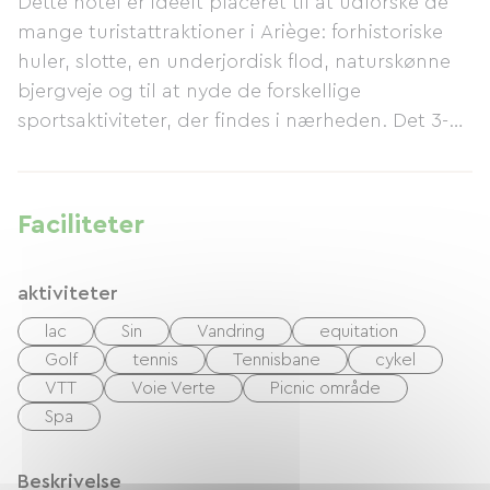
Dette hotel er ideelt placeret til at udforske de
mange turistattraktioner i Ariège: forhistoriske
huler, slotte, en underjordisk flod, naturskønne
bjergveje og til at nyde de forskellige
sportsaktiviteter, der findes i nærheden. Det 3-
stjernede hotel er blevet fuldstændig renoveret i
overensstemmelse med de nye europæiske
standarder fra 2012.
Faciliteter
aktiviteter
lac
Sin
Vandring
equitation
Golf
tennis
Tennisbane
cykel
VTT
Voie Verte
Picnic område
Spa
Beskrivelse