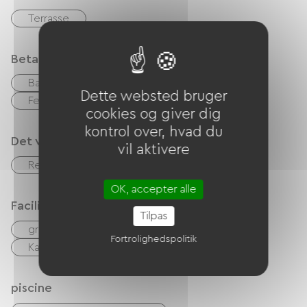
Terrasse
Betalingsmåder
Bank kort
kontrol
Kontanter
Dette websted bruger
Feriekuponer (ANCV)
Overførsel
cookies og giver dig
kontrol over, hvad du
Det vi er gode til
vil aktivere
Restaurant
Bar
accepterede dyr
OK, accepter alle
Faciliteter
Tilpas
gratis WIFI
TV
TNT
Canal +
Fortrolighedspolitik
Kabel/satellit
Hårtørrer
piscine