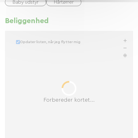
Baby udstyr
Hårtørrer
Beliggenhed
Opdater listen, når jeg flytter mig
Forbereder kortet...