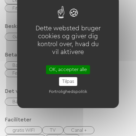
Legeplads
Picnic område
Spa
Fitness center
Beskrivelse
Dette websted bruger
cookies og giver dig
Garage
kontrol over, hvad du
vil aktivere
Betalingsmåder
Bank kort
kontrol
Kontanter
OK, accepter alle
Feriekuponer (ANCV)
Overførsel
Tilpas
Det vi er gode til
Fortrolighedspolitik
Bar
accepterede dyr
Faciliteter
gratis WIFI
TV
Canal +