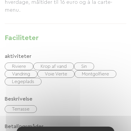
hverdage, måltider til 16 euro og à la carte-
menu.
Faciliteter
aktiviteter
Riviere
Krop af vand
Sin
Vandring
Voie Verte
Montgolfiere
Legeplads
Beskrivelse
Terrasse
Betalingsmåder