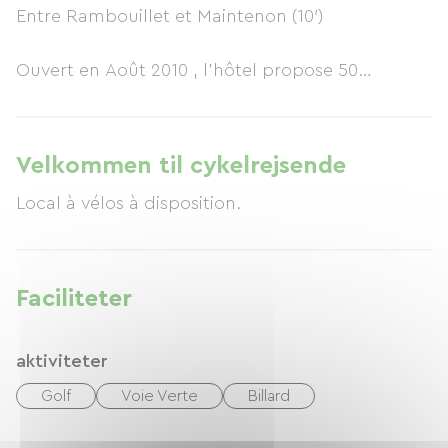
Entre Rambouillet et Maintenon (10′)
Ouvert en Août 2010 , l’hôtel propose 50
chambres climatisées au confort moderne et au
design épuré.
Velkommen til cykelrejsende
Nos prestations :
Local à vélos à disposition.
* 50 chambres climatisées « NON FUMEUR »
* dont 14 chambres communicantes « Familiales
»(= 7 « juniors-suite » 3/4 pers.)
Faciliteter
* Ascenseur
* Accès mobilité réduite
aktiviteter
* salle de bains/douche, WC(séparé), sèche
cheveux, sèche serviettes,
Golf
Voie Verte
Billard
* TV à écran plat, TNT HD, Satellite (Chaînes