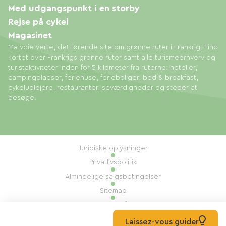
Med udgangspunkt i en storby
Rejse på cykel
Magasinet
Ma voie verte, det førende site om grønne ruter i Frankrig. Find
kortet over Frankrigs grønne ruter samt alle turismeerhverv og
turistaktiviteter inden for 5 kilometer fra ruterne: hoteller,
campingpladser, feriehuse, ferieboliger, bed & breakfast,
cykeludlejere, restauranter, seværdigheder og steder at
besøge.
Juridiske oplysninger
Privatlivspolitik
Almindelige salgsbetingelser
Sitemap
Administration af cookies
Udført af: Mill, Privas
Laissez-vous guider