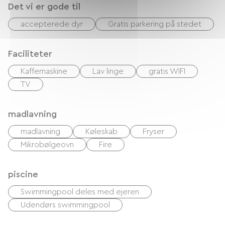
Det vi er gode til
accepterede dyr
Gratis parkering på stedet
Faciliteter
Kaffemaskine
Lav linge
gratis WIFI
TV
madlavning
madlavning
Køleskab
Fryser
Mikrobølgeovn
Fire
piscine
Swimmingpool deles med ejeren
Udendørs swimmingpool