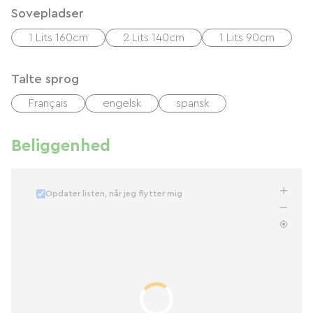
Sovepladser
1 Lits 160cm
2 Lits 140cm
1 Lits 90cm
Talte sprog
Français
engelsk
spansk
Beliggenhed
Opdater listen, når jeg flytter mig