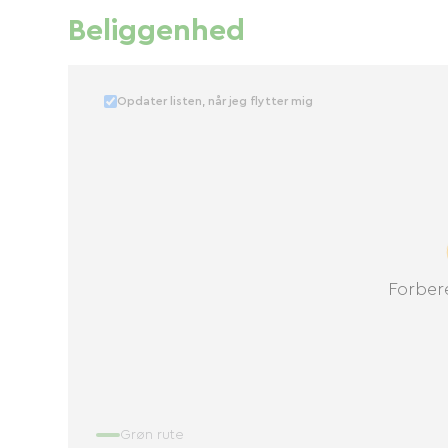
Beliggenhed
Opdater listen, når jeg flytter mig
Forbere
Grøn rute