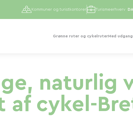
Kommuner og turistkontorer
Turismeerhverv
Grønne ruter og cykelruter
Med udgangs
ge, naturlig 
t af cykel-Br