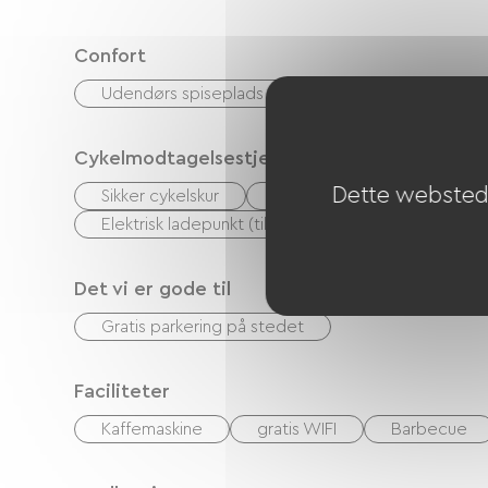
Confort
Udendørs spiseplads
Cykelmodtagelsestjenester
Dette websted 
Sikker cykelskur
Reparationssæt
Udsty
Elektrisk ladepunkt (til elcykelbatterier, GPS-enhed
Det vi er gode til
Gratis parkering på stedet
Faciliteter
Kaffemaskine
gratis WIFI
Barbecue