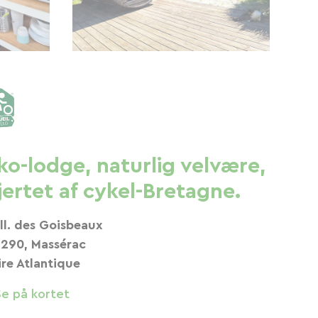
ko-lodge, naturlig velvære,
jertet af cykel-Bretagne.
All. des Goisbeaux
290, Massérac
ire Atlantique
Se på kortet