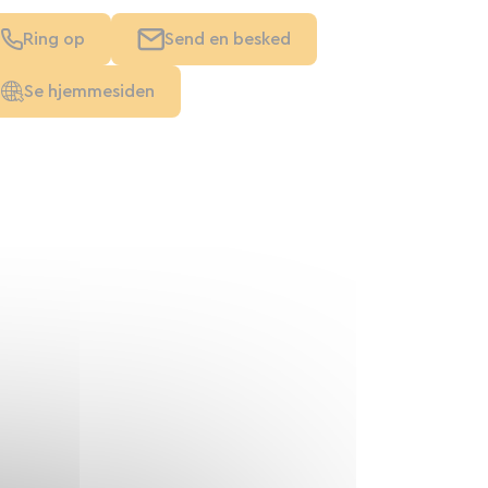
Ring op
Send en besked
Se hjemmesiden