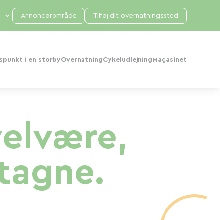
Annoncørområde
Tilføj dit overnatningssted
punkt i en storby
Overnatning
Cykeludlejning
Magasinet
velvære,
etagne.