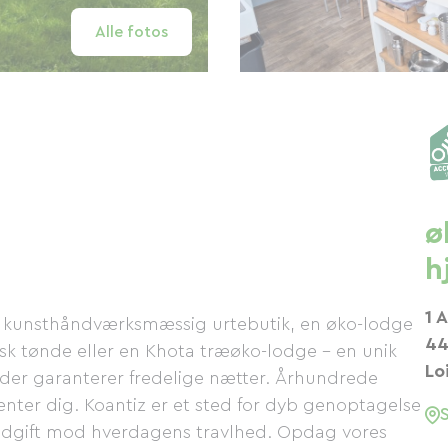
Alle fotos
ø
h
1 
 kunsthåndværksmæssig urtebutik, en øko-lodge
44
insk tønde eller en Khota træøko-lodge – en unik
Lo
 der garanterer fredelige nætter. Århundrede
enter dig. Koantiz er et sted for dyb genoptagelse
odgift mod hverdagens travlhed. Opdag vores