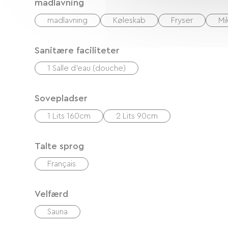
madlavning
madlavning
Køleskab
Fryser
Mi
Sanitære faciliteter
1 Salle d'eau (douche)
Sovepladser
1 Lits 160cm
2 Lits 90cm
Talte sprog
Français
Velfærd
Sauna