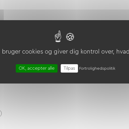
bruger cookies og giver dig kontrol over, hvad 
r til rengøring af cykler
er osv.)
OK, accepter alle
Tilpas
Fortrolighedspolitik