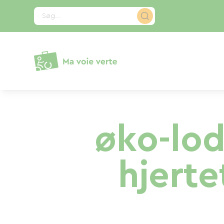
CCookie-styringspanel
Søg...
øko-lod
hjerte