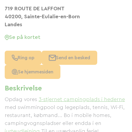
719 ROUTE DE LAFFONT
40200, Sainte-Eulalie-en-Born
Landes
Se på kortet
Ring op
Send en besked
Se hjemmesiden
Beskrivelse
Opdag vores
3-stjernet campingplads i hederne
med swimmingpool og legeplads, tennis, Wi-Fi,
restaurant, købmand... Bo i mobile homes,
campingvognspladser eller endda i en
jurteudlejning
Til en usædvanlig ferie!