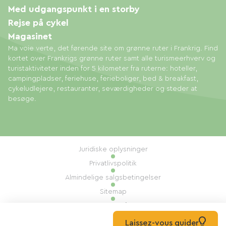
Med udgangspunkt i en storby
Rejse på cykel
Magasinet
Ma voie verte, det førende site om grønne ruter i Frankrig. Find
kortet over Frankrigs grønne ruter samt alle turismeerhverv og
turistaktiviteter inden for 5 kilometer fra ruterne: hoteller,
campingpladser, feriehuse, ferieboliger, bed & breakfast,
cykeludlejere, restauranter, seværdigheder og steder at
besøge.
Juridiske oplysninger
Privatlivspolitik
Almindelige salgsbetingelser
Sitemap
Administration af cookies
Udført af: Mill, Privas
Laissez-vous guider