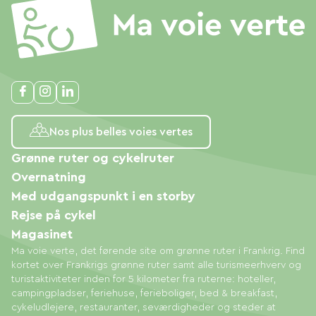
forberede din ankomst.
Udendørsområderne L'ART D'UNE PAUSE
tilbyder det perfekte miljø til at udforske
omgivelserne. Lad dig guide af fuglesangen og
glem hverdagens stress.
Nos plus belles voies vertes
Vores ejendom er det ideelle sted at nyde
Grønne ruter og cykelruter
naturen i et velholdt og sikkert miljø. Tag dine
Overnatning
børn med, sæt jer behageligt til rette omkring
Med udgangspunkt i en storby
den overdækkede pool og nyd tiden...
Rejse på cykel
Magasinet
Nyd vores udendørsfaciliteter: * Haveborde og -
Ma voie verte, det førende site om grønne ruter i Frankrig. Find
stole i fletværk * Liggestole omkring poolen *
kortet over Frankrigs grønne ruter samt alle turismeerhverv og
Grill * Bordtennisbord, badminton, petanque og
turistaktiviteter inden for 5 kilometer fra ruterne: hoteller,
andre udendørsspil står til jeres rådighed. Der er
campingpladser, feriehuse, ferieboliger, bed & breakfast,
cykeludlejere, restauranter, seværdigheder og steder at
mange vandrestier omkring ejendommen. Du