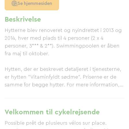
Se hjemmesiden
Beskrivelse
Hytterne blev renoveret og nyindrettet i 2013 og
2014, hver med plads til 4 personer (2 x 4
personer, 3*** & 2**). Swimmingpoolen er åben
fra maj til oktober.
Hytten, der er beskrevet detaljeret i tjenesterne,
er hytten "Vitaminfyldt sødme". Priserne er de
samme for begge hytter. For mere information,
se vores hjemmeside eller ring direkte til os.
Vores tilgængelighed er opdateret på vores
hjemmeside.
Velkommen til cykelrejsende
Possible prêt de plusieurs vélos sur place.
Mellem Tournus og Cluny, få kilometer fra