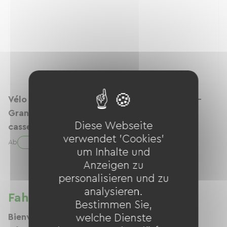
Vélo électrique GRANVILLE E-ABSOLUTE-35 -
Grande Autonomie - Taille M - 🛡️Garantie
Diese Webseite
casse/vol incluse
verwendet 'Cookies'
35.00 € / Tag
Ab
um Inhalte und
Anzeigen zu
personalisieren und zu
analysieren.
Fahrradverleih in AVELO
Bestimmen Sie,
Bienvenue !
welche Dienste