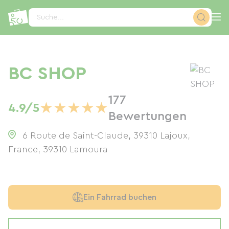
Cookie-Einstellungen
Suche...
BC SHOP
177
★
★
★
★
★
4.9/5
Bewertungen
6 Route de Saint-Claude, 39310 Lajoux,
France
,
39310
Lamoura
Ein Fahrrad buchen