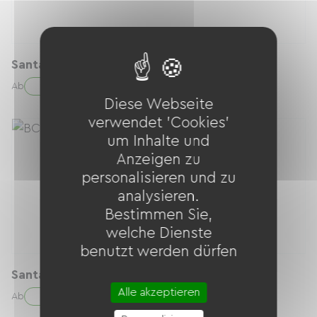
Santa Cruz Vala Al - Taille S
60.00 € / Tag
Ab
Diese Webseite
verwendet 'Cookies'
um Inhalte und
Anzeigen zu
personalisieren und zu
analysieren.
Bestimmen Sie,
welche Dienste
benutzt werden dürfen
Santa Cruz Vala Al - Taille M
Alle akzeptieren
60.00 € / Tag
Ab