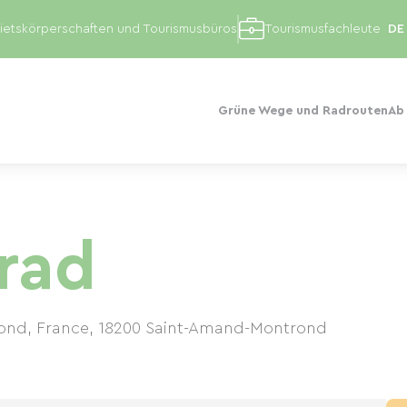
etskörperschaften und Tourismusbüros
Tourismusfachleute
Grüne Wege und Radrouten
Ab
rad
ond, France
,
18200
Saint-Amand-Montrond