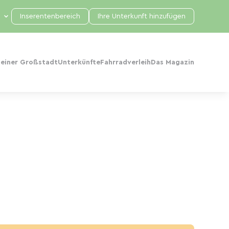
Inserentenbereich
Ihre Unterkunft hinzufügen
 einer Großstadt
Unterkünfte
Fahrradverleih
Das Magazin