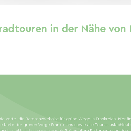
adtouren in der Nähe von 
ie Verte, die Referenzwebsite für grüne Wege in Frankreich. Hier f
ie Karte der grünen Wege Frankreichs sowie alle Tourismusfachleut
stischen Aktivitäten in weniger als 5 Kilometern Entfernung von den