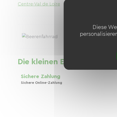
Centre-Val de Loire
Diese We
personalisiere
Die kleinen Extras
Sichere Zahlung
Sichere Online-Zahlung