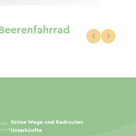
Beerenfahrrad
Grüne Wege und Radrouten
inden
e und
Unterkünfte