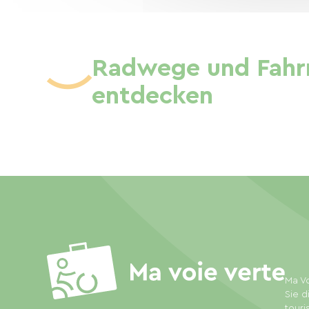
Radwege und Fahrr
entdecken
Ma Vo
Sie d
touri