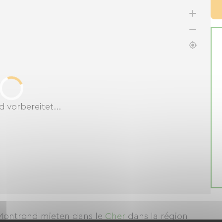
d vorbereitet...
d-Montrond mieten
dans le
Cher
dans la région