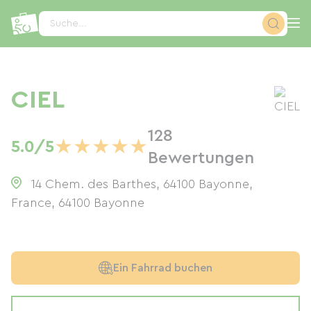
Cookie-Einstellungen
Suche...
CIEL
128
★
★
★
★
★
5.0/5
Bewertungen
14 Chem. des Barthes, 64100 Bayonne,
France
,
64100
Bayonne
Ein Fahrrad buchen