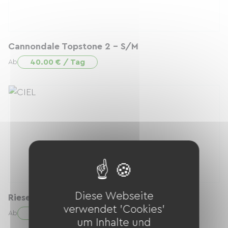
Cannondale Topstone 2 - S/M
40.00 € / Tag
Ab
Diese Webseite
Riese & Muller Multitinker
verwendet 'Cookies'
50.00 € / Tag
Ab
um Inhalte und