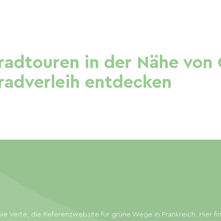
adtouren in der Nähe von
rradverleih entdecken
ie Verte, die Referenzwebsite für grüne Wege in Frankreich. Hier f