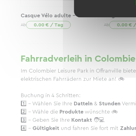
Casque Vélo adulte - Taille M
Siège enfan
0.00 € / Tag
0.00 € 
Ab
Ab
Fahrradverleih in Colombier
Im Colombier Leisure Park in Offranville biet
elektrischen Fahrrädern zur Miete an! 🚲
Buchung in 4 Schritten:
1️⃣ - Wählen Sie Ihre
Datteln
&
Stunden
Vermi
2️⃣ - Wähle die
Produkte
wünschte 🚲
3️⃣ - Geben Sie Ihre
Kontakt
🧑💻
4️⃣ -
Gültigkeit
und fahren Sie fort mit
Zahlu