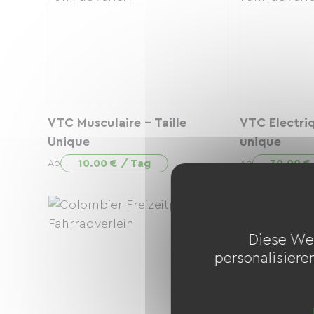
VTC Musculaire - Taille
VTC Electriq
Unique
unique
10.00 € / Tag
30.00 €
Ab
Ab
Diese We
personalisiere