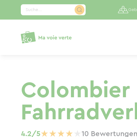
Cookie-Einstellungen
Suche...
Gebi
Colombier 
Fahrradver
★
★
★
★
★
4.2/5
10 Bewertunge