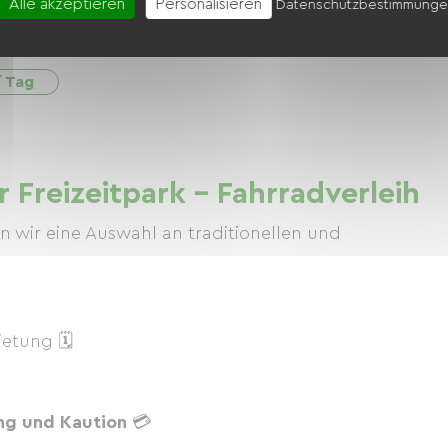
Alle akzeptieren
Personalisieren
Datenschutzbestimmung
t
/ Tag
 Freizeitpark – Fahrradverleih
en wir eine Auswahl an traditionellen und
etung 🗓
ng und Kaution
💳