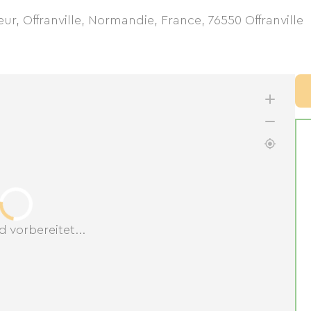
r, Offranville, Normandie, France
,
76550
Offranville
d vorbereitet...