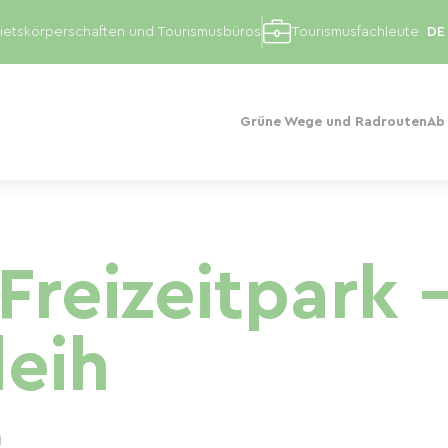
etskörperschaften und Tourismusbüros
Tourismusfachleute
Grüne Wege und Radrouten
Ab
Freizeitpark 
leih
n