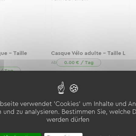
ue - Taille
Casque Vélo adulte - Taille L
0.00 € / Tag
Ab
 / Tag
bseite verwendet 'Cookies' um Inhalte und An
n und zu analysieren. Bestimmen Sie, welche 
werden dürfen