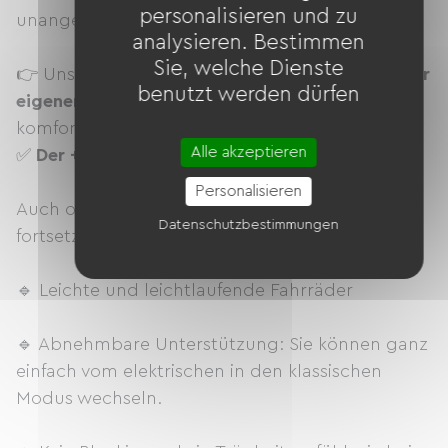
personalisieren und zu
unangenehm zu bedienen sind.
analysieren. Bestimmen
Sie, welche Dienste
👉 Unsere Fahrräder sind
Elektrifiziert in unserer
benutzt werden dürfen
eigenen Werkstatt
mit leichten, robusten und
komfortablen Muscle-Bikes.
Alle akzeptieren
✅
Der + CYCLE.E.TROTT
Personalisieren
Auch ohne Akku können Sie Ihre Fahrt mühelos
Datenschutzbestimmungen
fortsetzen:
🔹 Leichte und leichtlaufende Fahrräder
🔹 Abnehmbare Unterstützung: Sie können ganz
einfach vom elektrischen in den klassischen
Modus wechseln.