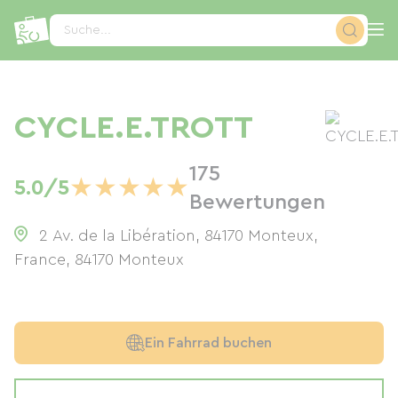
Cookie-Einstellungen
Suche...
CYCLE.E.TROTT
175
★
★
★
★
★
5.0/5
Bewertungen
2 Av. de la Libération, 84170 Monteux,
France
,
84170
Monteux
Ein Fahrrad buchen