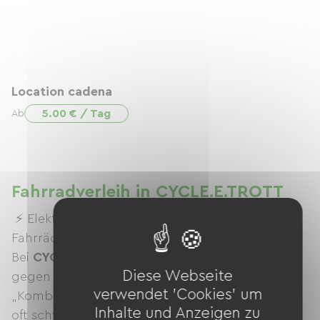
Location cadena
5.00 € / Tag
Ab
Fahrradverleih in CYCLE.E.TROTT
⚡ Elektrofahrräder… die trotzdem richtige
Fahrräder sind!
Bei
CYCLE.E.TROTT
Wir haben uns bewusst
Diese Webseite
gegen das Angebot von
verwendet 'Cookies' um
„Kombinationsmodellen“ entschieden, da diese
Inhalte und Anzeigen zu
oft schwer und ohne elektrische Unterstützung