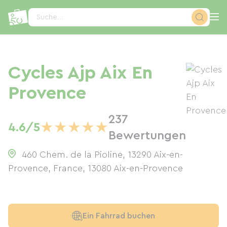
Cookie-Einstellungen
Suche...
Cycles Ajp Aix En
Provence
237
★
★
★
★
★
4.6/5
Bewertungen
460 Chem. de la Pioline, 13290 Aix-en-
Provence, France
,
13080
Aix-en-Provence
Ein Fahrrad buchen