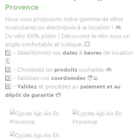
Provence
Nous vous proposons notre gamme de vélos
musculaires ou électriques à la location ! 🚲
Du vélo 100% plaisir ! Découvrez le vélo sous un
angle confortable et ludique. 💥
1️⃣ - Sélectionnez vos
dates
&
heures
de location
🗓
2️⃣ - Choisissez les
produits
souhaités 🚲
3️⃣ - Saisissez vos
coordonnées
🧑‍💻
4️⃣ -
Validez
et procédez au
paiement et au
dépôt de garantie
💳