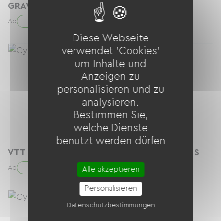
GRAVEL CARBONE ROCKMACHINE L
40.00 € / Tag
Ab
Diese Webseite
verwendet 'Cookies'
um Inhalte und
Anzeigen zu
personalisieren und zu
analysieren.
Bestimmen Sie,
welche Dienste
benutzt werden dürfen
VTT ELECTRIQUE BOSCH CX 625 WH TAILLE S
40.00 € / Tag
Ab
Alle akzeptieren
Personalisieren
Datenschutzbestimmungen