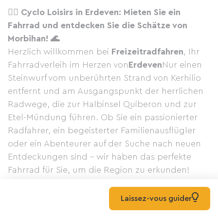
🚴‍♂️ Cyclo Loisirs in Erdeven: Mieten Sie ein
Fahrrad und entdecken Sie die Schätze von
Morbihan! 🌊
Herzlich willkommen bei
Freizeitradfahren
, Ihr
Fahrradverleih im Herzen von
Erdeven
Nur einen
Steinwurf vom unberührten Strand von Kerhilio
entfernt und am Ausgangspunkt der herrlichen
Radwege, die zur Halbinsel Quiberon und zur
Etel-Mündung führen. Ob Sie ein passionierter
Radfahrer, ein begeisterter Familienausflügler
oder ein Abenteurer auf der Suche nach neuen
Entdeckungen sind – wir haben das perfekte
Fahrrad für Sie, um die Region zu erkunden!
Wir bieten ein
Große Auswahl an Fahrrädern
zum Ausleihen
, angepasst an all Ihre Bedürfnisse
Laissez-vous guider
und alle Leistungsstufen: