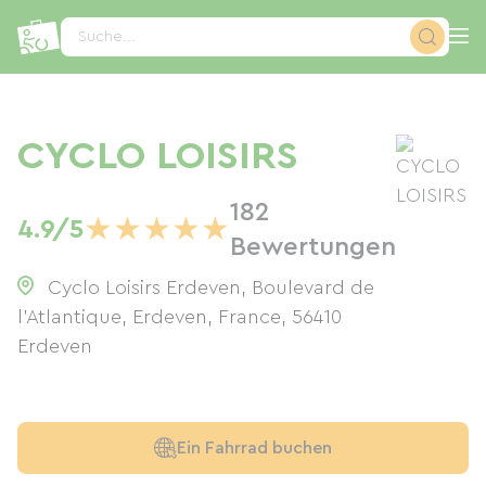
Cookie-Einstellungen
Suche...
CYCLO LOISIRS
182
★
★
★
★
★
4.9/5
Bewertungen
Cyclo Loisirs Erdeven, Boulevard de
l'Atlantique, Erdeven, France
,
56410
Erdeven
Ein Fahrrad buchen