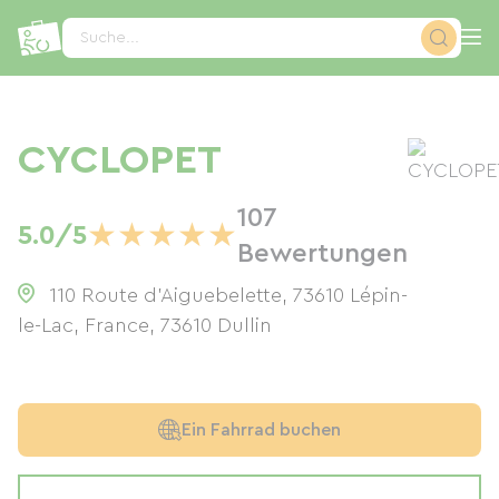
Cookie-Einstellungen
Suche...
CYCLOPET
107
★
★
★
★
★
5.0/5
Bewertungen
110 Route d'Aiguebelette, 73610 Lépin-
le-Lac, France
,
73610
Dullin
Ein Fahrrad buchen