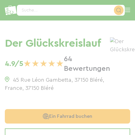
Cookie-Einstellungen
Suche...
Der Glückskreislauf
64
★
★
★
★
★
4.9/5
Bewertungen
45 Rue Léon Gambetta, 37150 Bléré,
France
,
37150
Bléré
Ein Fahrrad buchen