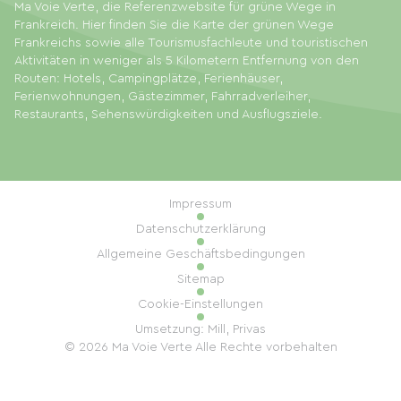
Ma Voie Verte, die Referenzwebsite für grüne Wege in
Frankreich. Hier finden Sie die Karte der grünen Wege
Frankreichs sowie alle Tourismusfachleute und touristischen
Aktivitäten in weniger als 5 Kilometern Entfernung von den
Routen: Hotels, Campingplätze, Ferienhäuser,
Ferienwohnungen, Gästezimmer, Fahrradverleiher,
Restaurants, Sehenswürdigkeiten und Ausflugsziele.
Impressum
Datenschutzerklärung
Allgemeine Geschäftsbedingungen
Sitemap
Cookie-Einstellungen
Umsetzung: Mill, Privas
© 2026 Ma Voie Verte Alle Rechte vorbehalten