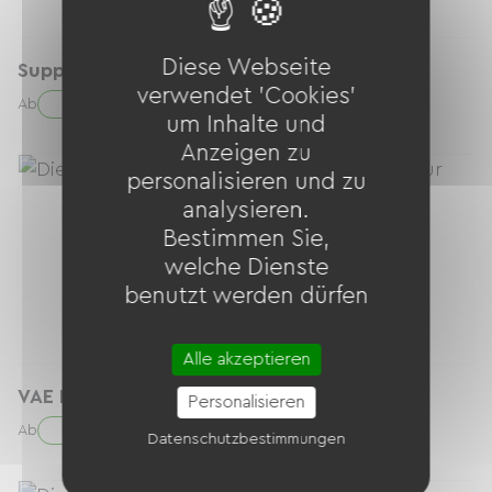
Diese Webseite
Support Smartphone
verwendet 'Cookies'
8.00 € / Tag
Ab
um Inhalte und
Anzeigen zu
personalisieren und zu
analysieren.
Bestimmen Sie,
welche Dienste
benutzt werden dürfen
Alle akzeptieren
VAE Premium | Saumur > Tours
Personalisieren
108.00 € / Tag
Ab
Datenschutzbestimmungen