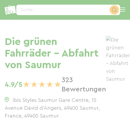
Cookie-Einstellungen
Suche...
Die grünen
Fahrräder – Abfahrt
von Saumur
323
★
★
★
★
★
4.9/5
Bewertungen
ibis Styles Saumur Gare Centre, 15
Avenue David d'Angers, 49400 Saumur,
France
,
49400
Saumur