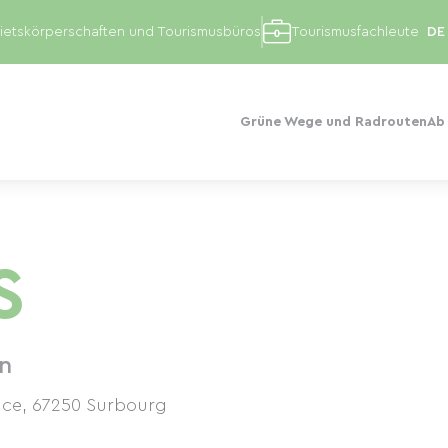
etskörperschaften und Tourismusbüros
Tourismusfachleute
Grüne Wege und Radrouten
Ab
S
n
nce
,
67250
Surbourg