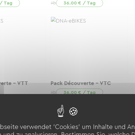
 / Tag
36.00 € / Tag
Ab
erte - VTT
Pack Découverte - VTC
36.00 € / Tag
Ab
 / Tag
bseite verwendet 'Cookies' um Inhalte und An
n und zu analysieren. Bestimmen Sie, welche 