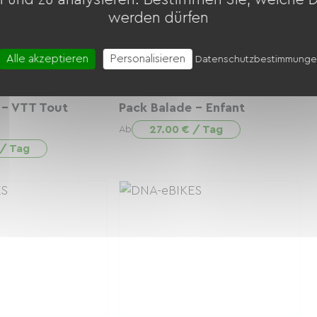
werden dürfen
Alle akzeptieren
Personalisieren
Datenschutzbestimmung
 - VTT Tout
Pack Balade - Enfant
27.00 € / Tag
Ab
 / Tag