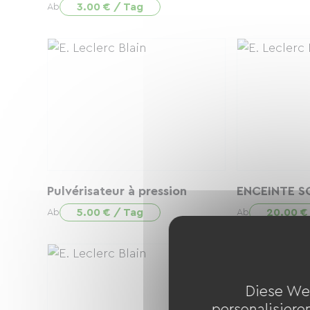
3.00 € / Tag
Ab
Pulvérisateur à pression
ENCEINTE S
5.00 € / Tag
20.00 €
Ab
Ab
Diese We
personalisiere