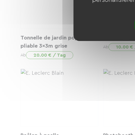
Tonnelle de jardin pop up
Percolateur 
pliable 3x3m grise
10.00 €
Ab
20.00 € / Tag
Ab