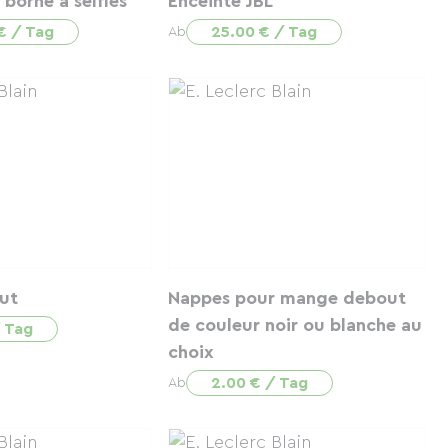
borne à selfies
Enceinte JBL
€ / Tag
25.00 € / Tag
Ab
ut
Nappes pour mange debout
de couleur noir ou blanche au
/ Tag
choix
2.00 € / Tag
Ab