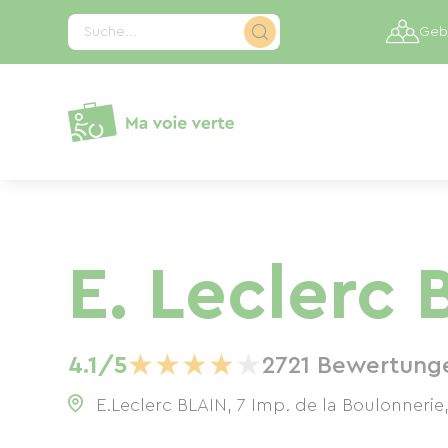
Cookie-Einstellungen
Suche...
Gebi
E. Leclerc 
★
★
★
★
★
4.1/5
2721 Bewertung
E.Leclerc BLAIN, 7 Imp. de la Boulonnerie,