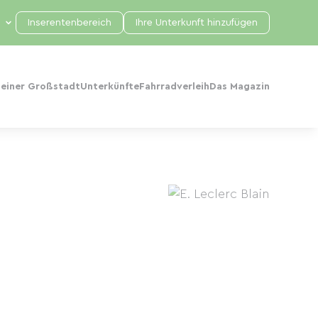
Inserentenbereich
Ihre Unterkunft hinzufügen
 einer Großstadt
Unterkünfte
Fahrradverleih
Das Magazin