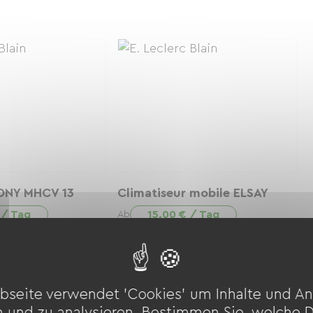
ONY MHCV 13
Climatiseur mobile ELSAY
 / Tag
15.00 € / Tag
Ab
bseite verwendet 'Cookies' um Inhalte und An
n und zu analysieren. Bestimmen Sie, welche 