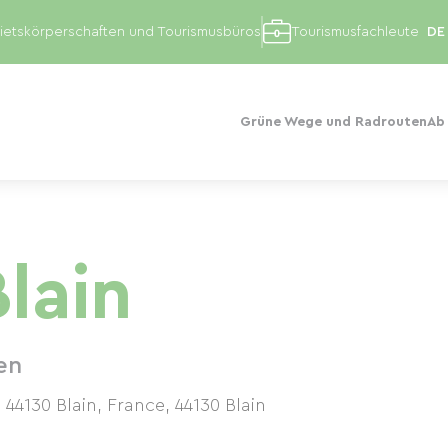
etskörperschaften und Tourismusbüros
Tourismusfachleute
Grüne Wege und Radrouten
Ab
Blain
en
 44130 Blain, France
,
44130
Blain