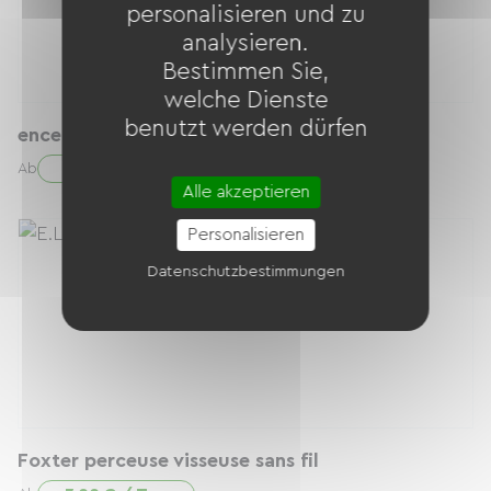
personalisieren und zu
analysieren.
Bestimmen Sie,
welche Dienste
benutzt werden dürfen
enceinte jbl partybox encore 2
20.00 € / Tag
Ab
Alle akzeptieren
Personalisieren
Datenschutzbestimmungen
Foxter perceuse visseuse sans fil