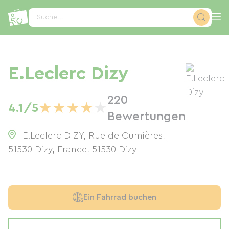
Cookie-Einstellungen
Suche...
E.Leclerc Dizy
220
★
★
★
★
★
4.1/5
Bewertungen
E.Leclerc DIZY, Rue de Cumières,
51530 Dizy, France
,
51530
Dizy
Ein Fahrrad buchen