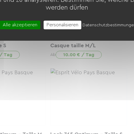
werden dürfen
Alle akzeptieren
Personalisieren
Datenschutzbestimmung
e S
Casque taille M/L
 / Tag
10.00 € / Tag
Ab