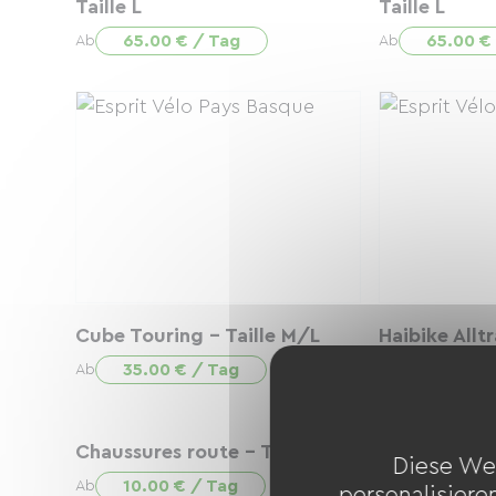
Taille L
Taille L
65.00 € / Tag
65.00 €
Ab
Ab
Cube Touring - Taille M/L
Haibike Alltr
35.00 € / Tag
65.00 €
Ab
Ab
Chaussures route - Taille 46
Diese We
10.00 € / Tag
Ab
personalisiere