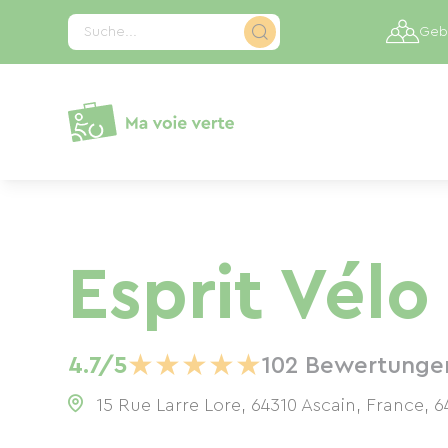
Cookie-Einstellungen
Suche...
Gebi
Esprit Vél
★
★
★
★
★
4.7/5
102 Bewertunge
15 Rue Larre Lore, 64310 Ascain, France
,
6