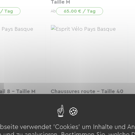
Taille M
 / Tag
65.00 € / Tag
Ab
ail 8 - Taille M
Chaussures route - Taille 40
 / Tag
10.00 € / Tag
Ab
bseite verwendet 'Cookies' um Inhalte und An
n und zu analysieren. Bestimmen Sie, welche 