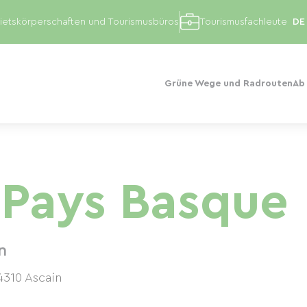
etskörperschaften und Tourismusbüros
Tourismusfachleute
Grüne Wege und Radrouten
Ab
o Pays Basque
n
4310
Ascain