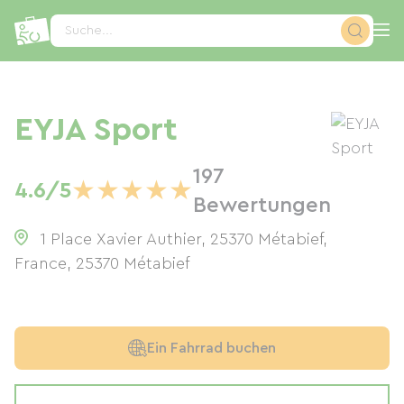
Cookie-Einstellungen
Suche...
EYJA Sport
197
★
★
★
★
★
4.6/5
Bewertungen
1 Place Xavier Authier, 25370 Métabief,
France
,
25370
Métabief
Ein Fahrrad buchen