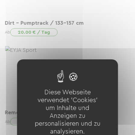
Dirt - Pumptrack / 133-157 cm
20.00 € / Tag
Ab
Diese Webseite
verwendet 'Cookies'
um Inhalte und
Remorque tout-terrain + VTTAE
Anzeigen zu
80.00 € / Tag
Ab
personalisieren und zu
analysieren.