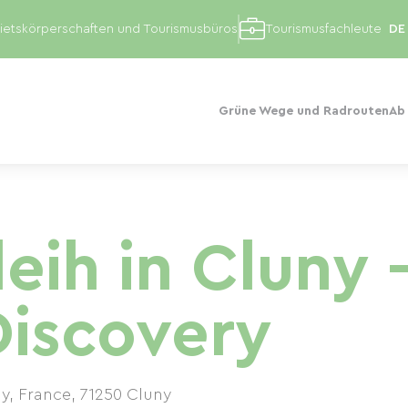
etskörperschaften und Tourismusbüros
Tourismusfachleute
Grüne Wege und Radrouten
Ab
eih in Cluny 
iscovery
ny, France
,
71250
Cluny