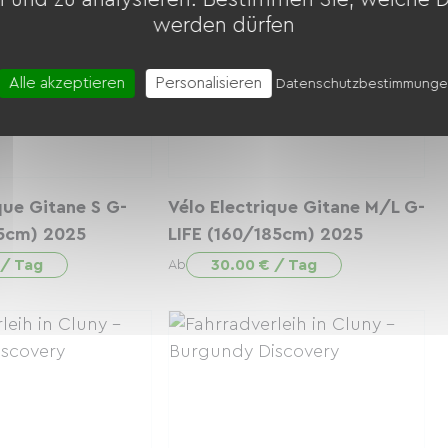
werden dürfen
Alle akzeptieren
Personalisieren
Datenschutzbestimmung
que Gitane S G-
Vélo Electrique Gitane M/L G-
75cm) 2025
LIFE (160/185cm) 2025
 / Tag
30.00 € / Tag
Ab