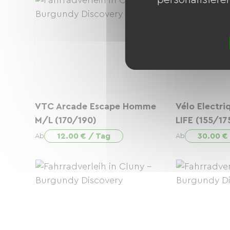
VTC Arcade Escape Homme
Vélo Electri
M/L (170/190)
LIFE (155/1
12.00 € / Tag
30.00 €
Ab
Ab