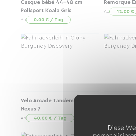
Casque bébé 44-48 cm
Remorque E
Polisport Koala Gris
12.00 €
Ab
0.00 € / Tag
Ab
Velo Arcade Tandem Coffee
Tandem Arca
Nexus 7
XK05
40.00 € / Tag
40.00 €
Ab
Ab
Diese We
personalisiere