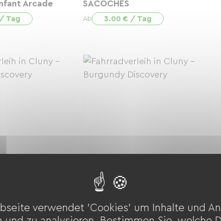
nfant Arcade
SACOCHES
 / Tag
3.00 € / Tag
Ab
de Sport Blanc -
VTC Arcade Escape Mixte
S/M (155/175)
 / Tag
12.00 € / Tag
Ab
bseite verwendet 'Cookies' um Inhalte und An
n und zu analysieren. Bestimmen Sie, welche 