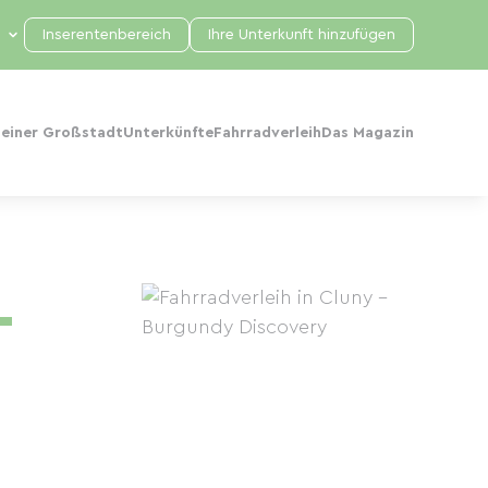
Inserentenbereich
Ihre Unterkunft hinzufügen
 einer Großstadt
Unterkünfte
Fahrradverleih
Das Magazin
–