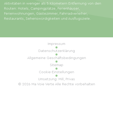
Aktivitäten in weniger als 5 Kilometern Entfernung von den
Routen: Hotels, Campingplätze, Ferienhäuser,
Ferienwohnungen, Gästezimmer, Fahrradverleiher,
Restaurants, Sehenswürdigkeiten und Ausflugsziele.
Impressum
Datenschutzerklärung
Allgemeine Geschäftsbedingungen
Sitemap
Cookie-Einstellungen
Umsetzung: Mill, Privas
© 2026 Ma Voie Verte Alle Rechte vorbehalten