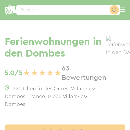
Cookie-Einstellungen
Suche...
Ferienwohnungen in
den Dombes
63
★
★
★
★
★
5.0/5
Bewertungen
220 Chemin des Oures, Villars-les-
Dombes, France
,
01330
Villars-les-
Dombes