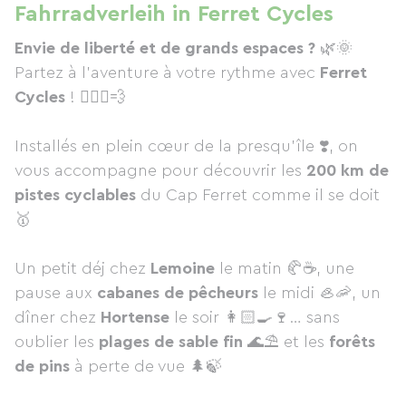
Fahrradverleih in Ferret Cycles
Envie de liberté et de grands espaces ?
🌿🌞
Partez à l’aventure à votre rythme avec
Ferret
Cycles
! 🚴🏻‍♀️💨
Installés en plein cœur de la presqu'île ❣️, on
vous accompagne pour découvrir les
200 km de
pistes cyclables
du Cap Ferret comme il se doit
🥇
Un petit déj chez
Lemoine
le matin 🥐☕️, une
pause aux
cabanes de pêcheurs
le midi 🦪🦐, un
dîner chez
Hortense
le soir 👩🏻‍🍳🍷… sans
oublier les
plages de sable fin
🌊⛱ et les
forêts
de pins
à perte de vue 🌲🍃