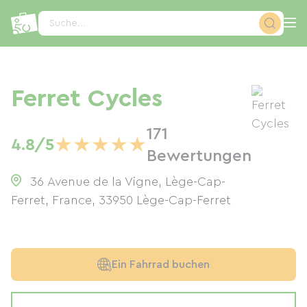
Cookie-Einstellungen
Suche...
Ferret Cycles
171
★
★
★
★
★
4.8/5
Bewertungen
36 Avenue de la Vigne, Lège-Cap-
Ferret, France
,
33950
Lège-Cap-Ferret
Ein Fahrrad buchen