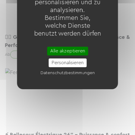
personalisieren und zu
analysieren.
Bestimmen Sie,
welche Dienste
benutzt werden dürfen
🚴‍♂️ Gravel Nakamura Allroad 250 – Polyvalence &
Performance
Alle akzeptieren
38.00 € / Tag
Ab
Personalisieren
Datenschutzbestimmungen
⚡ Bellecour Électrique 26” – Puissance & confort