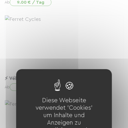
9.00 € / Tag
Ab
⚡ Vélo Électrique 26” confort & autonomie
25.00 € / Tag
Ab
Diese Webseite
verwendet 'Cookies'
um Inhalte und
Anzeigen zu