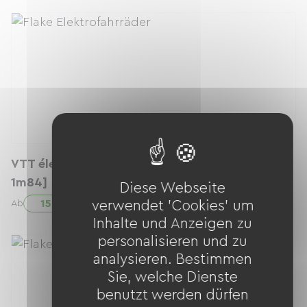
VTT électrique Semi-Rigide - taille M [1m66-
1m84]
Diese Webseite
15.00 € / Tag
Ab
verwendet 'Cookies' um
Inhalte und Anzeigen zu
personalisieren und zu
analysieren. Bestimmen
Sie, welche Dienste
benutzt werden dürfen