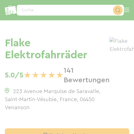
Cookie-Einstellungen
Suche...
Flake
Elektrofahrräder
141
★
★
★
★
★
5.0/5
Bewertungen
223 Avenue Marquise de Saravalle,
Saint-Martin-Vésubie, France
,
06450
Venanson