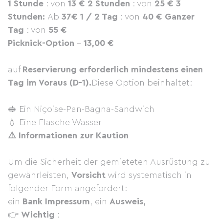
1 Stunde
: von
13 €
2 Stunden
: von
25 €
3
Stunden:
Ab
37€
1 / 2 Tag
: von
40 €
Ganzer
Tag
: von
55 €
Picknick-Option
-
13,00 €
auf
Reservierung erforderlich mindestens einen
Tag im Voraus (D-1).
Diese Option beinhaltet:
🥪 Ein Niçoise-Pan-Bagna-Sandwich
💧 Eine Flasche Wasser
⚠️ Informationen zur Kaution
Um die Sicherheit der gemieteten Ausrüstung zu
gewährleisten,
Vorsicht
wird systematisch in
folgender Form angefordert:
ein
Bank Impressum
, ein
Ausweis
,
👉
Wichtig
: