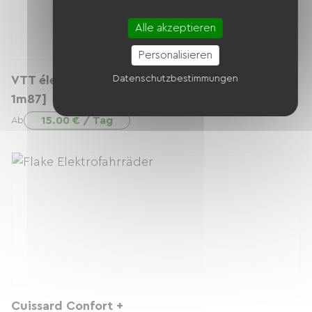
Alle akzeptieren
Personalisieren
VTT électrique semi-rigide - taille L [1m75-
Datenschutzbestimmungen
1m87]
15.00 € / Tag
Ab
Cuissard Confort +