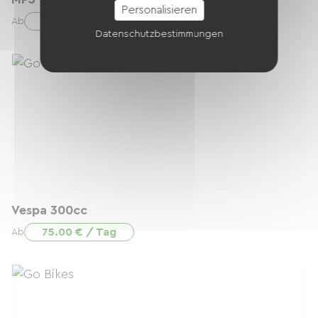
Personalisieren
90.00 € / Tag
Ab
Datenschutzbestimmungen
Vespa 300cc
75.00 € / Tag
Ab