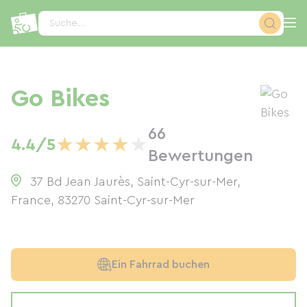
Cookie-Einstellungen
Suche...
Go Bikes
66
★
★
★
★
★
4.4/5
Bewertungen
37 Bd Jean Jaurès, Saint-Cyr-sur-Mer,
France
,
83270
Saint-Cyr-sur-Mer
Ein Fahrrad buchen