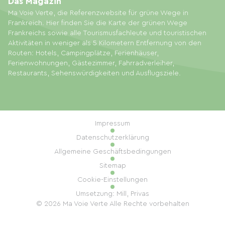
Das Magazin
Ma Voie Verte, die Referenzwebsite für grüne Wege in
Frankreich. Hier finden Sie die Karte der grünen Wege
Frankreichs sowie alle Tourismusfachleute und touristischen
Aktivitäten in weniger als 5 Kilometern Entfernung von den
Routen: Hotels, Campingplätze, Ferienhäuser,
Ferienwohnungen, Gästezimmer, Fahrradverleiher,
Restaurants, Sehenswürdigkeiten und Ausflugsziele.
Impressum
Datenschutzerklärung
Allgemeine Geschäftsbedingungen
Sitemap
Cookie-Einstellungen
Umsetzung: Mill, Privas
© 2026 Ma Voie Verte Alle Rechte vorbehalten