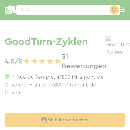
Cookie-Einstellungen
Suche...
GoodTurn-Zyklen
31
★
★
★
★
★
4.5/5
Bewertungen
1 Rue du Temple, 47800 Miramont-de-
Guyenne, France
,
47800
Miramont-de-
Guyenne
Ein Fahrrad buchen