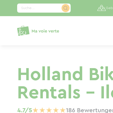
Cookie-Einstellungen
Suche...
Gebi
Holland Bi
Rentals - I
★
★
★
★
★
4.7/5
186 Bewertunge