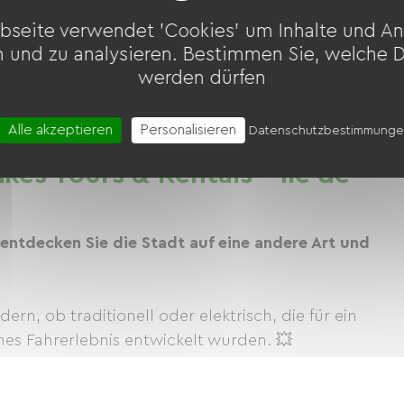
bseite verwendet 'Cookies' um Inhalte und An
n und zu analysieren. Bestimmen Sie, welche 
werden dürfen
Alle akzeptieren
Personalisieren
Datenschutzbestimmung
ikes Tours & Rentals - Ile de
entdecken Sie die Stadt auf eine andere Art und
n, ob traditionell oder elektrisch, die für ein
es Fahrerlebnis entwickelt wurden. 💥