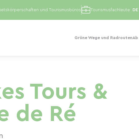
etskörperschaften und Tourismusbüros
Tourismusfachleute
Grüne Wege und Radrouten
Ab
kes Tours &
le de Ré
n