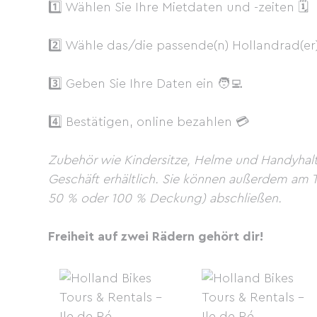
1️⃣ Wählen Sie Ihre Mietdaten und -zeiten 🗓
2️⃣ Wähle das/die passende(n) Hollandrad(er
3️⃣ Geben Sie Ihre Daten ein 🧑‍💻
4️⃣ Bestätigen, online bezahlen 💳
Zubehör wie Kindersitze, Helme und Handyhalte
Geschäft erhältlich. Sie können außerdem am T
50 % oder 100 % Deckung) abschließen.
Freiheit auf zwei Rädern gehört dir!