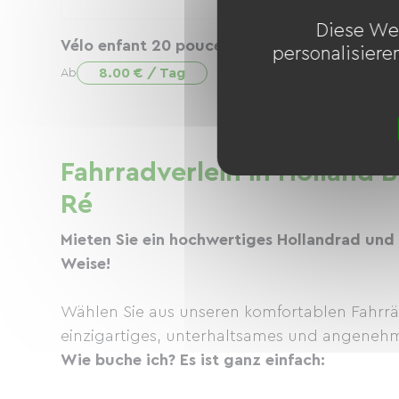
Diese We
Vélo enfant 20 pouces
personalisiere
8.00 € / Tag
Ab
Fahrradverleih in Holland B
Ré
Mieten Sie ein hochwertiges Hollandrad und 
Weise!
Wählen Sie aus unseren komfortablen Fahrräder
einzigartiges, unterhaltsames und angenehm
Wie buche ich? Es ist ganz einfach: