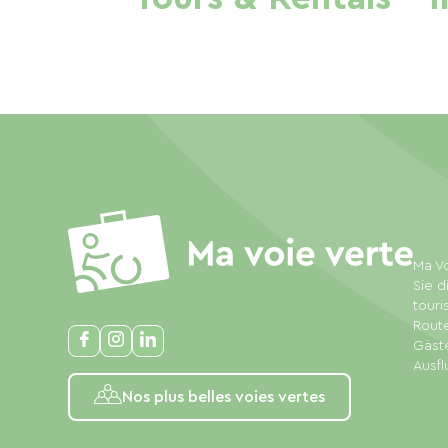
Ma Vo
Sie d
touri
Rout
Gäste
Ausfl
Nos plus belles voies vertes