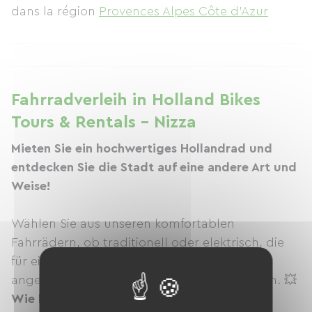
dans la région
Provences Alpes Côte d'Azur
Fahrradverleih in Holland Bikes
Tours & Rentals - Nizza
Mieten Sie ein hochwertiges Hollandrad und
entdecken Sie die Stadt auf eine andere Art und
Weise!
Wählen Sie aus unseren komfortablen
Fahrrädern, ob traditionell oder elektrisch, die
für ein einzigartiges, unterhaltsames und
angenehmes Fahrerlebnis entwickelt wurden. 💥
Wie buche ich? Es ist ganz einfach: