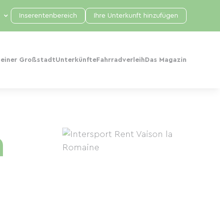
Inserentenbereich
Ihre Unterkunft hinzufügen
 einer Großstadt
Unterkünfte
Fahrradverleih
Das Magazin
a