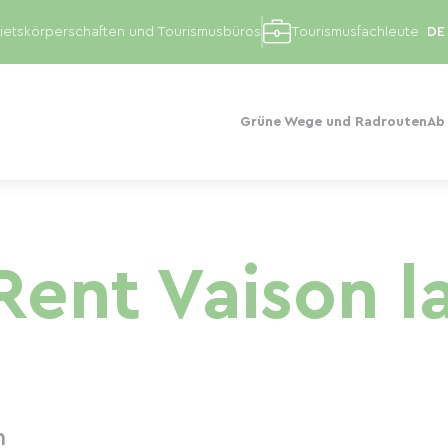
etskörperschaften und Tourismusbüros
Tourismusfachleute
Grüne Wege und Radrouten
Ab
Rent Vaison l
n