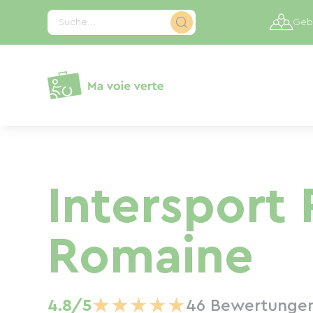
Cookie-Einstellungen
Suche...
Gebi
Intersport 
Romaine
★
★
★
★
★
4.8/5
46 Bewertunge