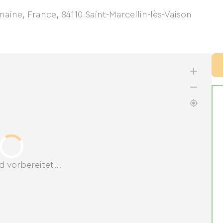
maine, France
,
84110
Saint-Marcellin-lès-Vaison
d vorbereitet...