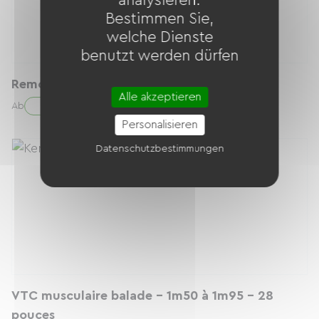
analysieren.
Bestimmen Sie,
welche Dienste
benutzt werden dürfen
Remorque enfant / Baby Van
Alle akzeptieren
10.00 € / Tag
Ab
Personalisieren
Datenschutzbestimmungen
VTC musculaire balade - 1m50 à 1m95 - 28
pouces