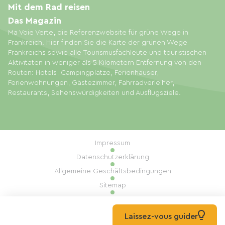
Mit dem Rad reisen
Das Magazin
Ma Voie Verte, die Referenzwebsite für grüne Wege in
Frankreich. Hier finden Sie die Karte der grünen Wege
Frankreichs sowie alle Tourismusfachleute und touristischen
Aktivitäten in weniger als 5 Kilometern Entfernung von den
Routen: Hotels, Campingplätze, Ferienhäuser,
Ferienwohnungen, Gästezimmer, Fahrradverleiher,
Restaurants, Sehenswürdigkeiten und Ausflugsziele.
Impressum
Datenschutzerklärung
Allgemeine Geschäftsbedingungen
Sitemap
Cookie-Einstellungen
Umsetzung: Mill, Privas
Laissez-vous guider
© 2026 Ma Voie Verte Alle Rechte vorbehalten