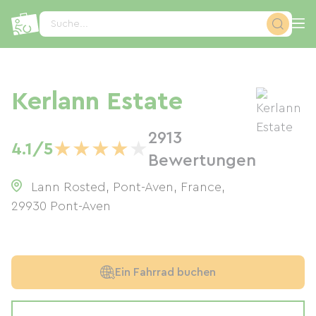
Cookie-Einstellungen
Suche...
Kerlann Estate
2913
★
★
★
★
★
4.1/5
Bewertungen
Lann Rosted, Pont-Aven, France
,
29930
Pont-Aven
Ein Fahrrad buchen