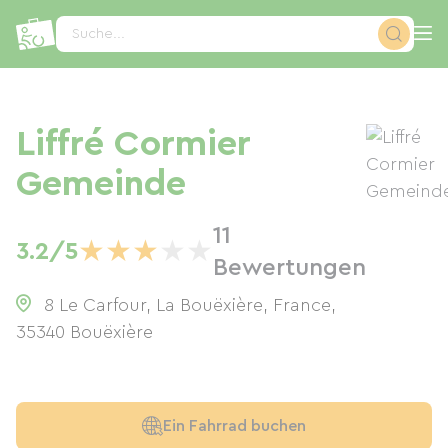
Cookie-Einstellungen
Suche...
Liffré Cormier
Gemeinde
11
★
★
★
★
★
3.2/5
Bewertungen
8 Le Carfour, La Bouëxière, France
,
35340
Bouëxière
Ein Fahrrad buchen