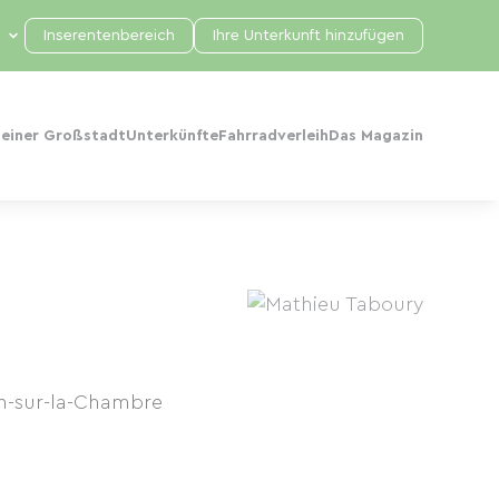
Inserentenbereich
Ihre Unterkunft hinzufügen
 einer Großstadt
Unterkünfte
Fahrradverleih
Das Magazin
in-sur-la-Chambre