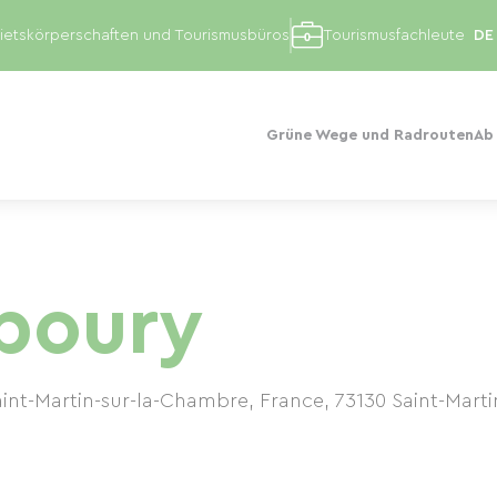
etskörperschaften und Tourismusbüros
Tourismusfachleute
Grüne Wege und Radrouten
Ab
boury
aint-Martin-sur-la-Chambre, France
,
73130
Saint-Mart