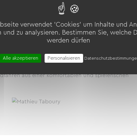
in-sur-la-Chambre mieten
en
Savoie
en
Auvergne-
bseite verwendet 'Cookies' um Inhalte und An
n und zu analysieren. Bestimmen Sie, welche 
werden dürfen
Taboury
Alle akzeptieren
Personalisieren
Datenschutzbestimmung
fahren aus einer komfortablen und spielerischen