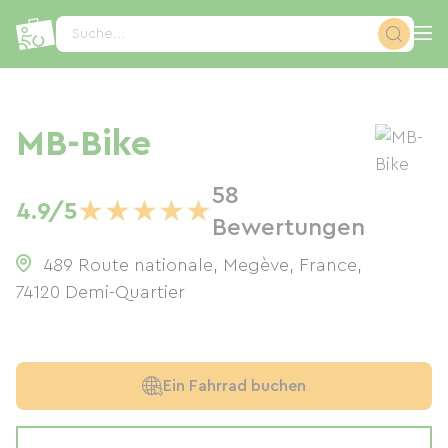
Cookie-Einstellungen
Suche...
MB-Bike
58
★
★
★
★
★
4.9/5
Bewertungen
489 Route nationale, Megève, France
,
74120
Demi-Quartier
Ein Fahrrad buchen