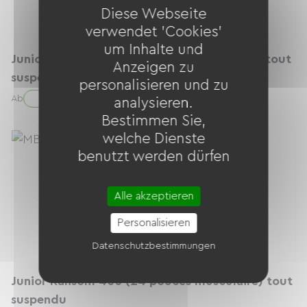
Diese Webseite
verwendet 'Cookies'
um Inhalte und
Junior Ransom 600 (26 pouces musculaire) tout
Anzeigen zu
suspendu
personalisieren und zu
50.00 € / Tag
Ab
analysieren.
Bestimmen Sie,
welche Dienste
benutzt werden dürfen
Alle akzeptieren
Personalisieren
Datenschutzbestimmungen
Junior Ransom 400 (24 pouces musculaire) tout
suspendu