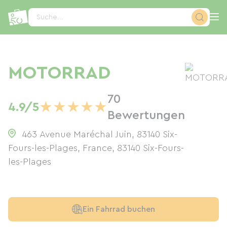
Cookie-Einstellungen
Suche...
MOTORRAD
70
★
★
★
★
★
4.9/5
Bewertungen
463 Avenue Maréchal Juin, 83140 Six-
Fours-les-Plages, France
,
83140
Six-Fours-
les-Plages
Ein Fahrrad buchen