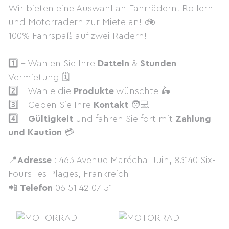
Wir bieten eine Auswahl an Fahrrädern, Rollern
und Motorrädern zur Miete an! 🚲
100% Fahrspaß auf zwei Rädern!
1️⃣ - Wählen Sie Ihre
Datteln
&
Stunden
Vermietung 🗓
2️⃣ - Wähle die
Produkte
wünschte 🛵
3️⃣ - Geben Sie Ihre
Kontakt
🧑💻
4️⃣ -
Gültigkeit
und fahren Sie fort mit
Zahlung
und Kaution
💳
📍
Adresse
: 463 Avenue Maréchal Juin, 83140 Six-
Fours-les-Plages, Frankreich
📲
Telefon
06 51 42 07 51