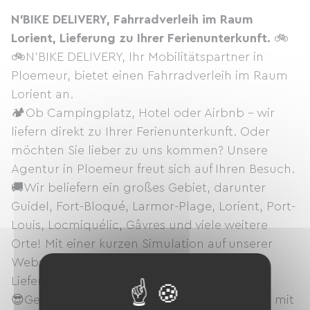
N'BIKE DELIVERY, Fahrradverleih im Raum
Lorient, Lieferung zu Ihrer Ferienunterkunft.
🚲
🚲N'BIKE DELIVERY, Ihr Mobilitätspartner in
Ploemeur, bietet einen Fahrradverleih im Raum
Lorient an.
🏕️Ob Campingplatz, Hotel oder Airbnb – wir
liefern direkt zu Ihrer Ferienunterkunft. Oder
möchten Sie lieber zu uns kommen? Unsere
Agentur in Ploemeur freut sich auf Ihren Besuch.
🚚Wir beliefern ein großes Gebiet, darunter
Guidel, Fort-Bloqué, Larmor-Plage, Lorient, Port-
Louis, Locmiquélic, Gâvres und viele weitere
Orte! Mit einer kurzen Simulation auf unserer
Website können Sie prüfen, ob Sie im
Liefergebiet liegen.
😎Genießen Sie Ihren Urlaub in vollen Zügen mit