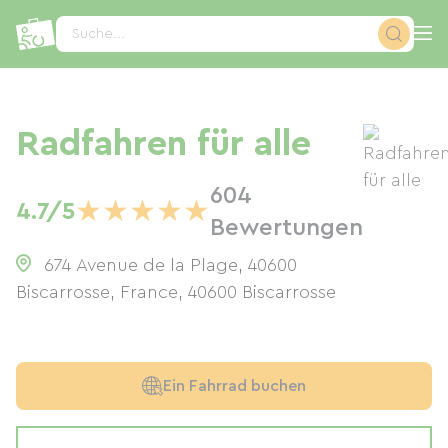
Cookie-Einstellungen
Suche...
Radfahren für alle
604
★
★
★
★
★
4.7/5
Bewertungen
674 Avenue de la Plage, 40600
Biscarrosse, France
,
40600
Biscarrosse
Ein Fahrrad buchen