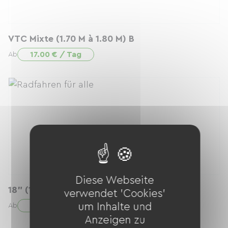
VTC Mixte (1.70 M à 1.80 M) B
17.00 € / Tag
Ab
Diese Webseite
18" (115 à 125 cm)
verwendet 'Cookies'
11.00 € / Tag
um Inhalte und
Ab
Anzeigen zu