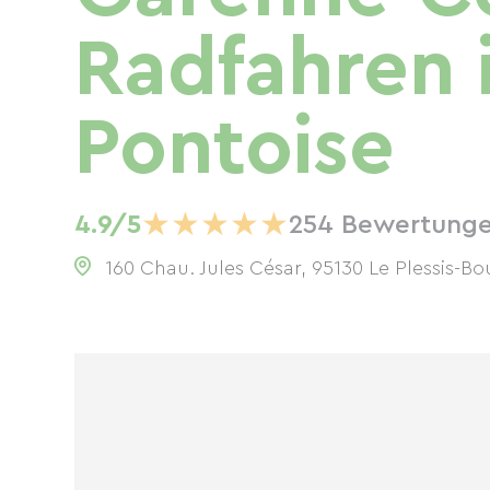
Radfahren 
Pontoise
★
★
★
★
★
4.9/5
254 Bewertung
160 Chau. Jules César, 95130 Le Plessis-B