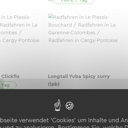
1.00 € / Tag
Ab
 Clickfix
Longtail Yuba Spicy curry
(lpb)
/ Tag
55.00 € / Tag
Ab
bseite verwendet 'Cookies' um Inhalte und An
n und zu analysieren. Bestimmen Sie, welche 