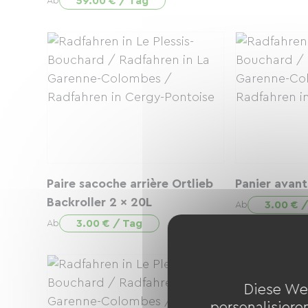
59.00 € / Tag
Ab
Paire sacoche arrière Ortlieb
Panier avant
Backroller 2 x 20L
3.00 € 
Ab
3.00 € / Tag
Ab
Diese We
personalisiere