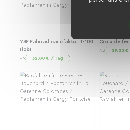
VSF Fahrradmanufaktur T-100
Croix de fe
(lpb)
39.00 €
Ab
32.00 € / Tag
Ab