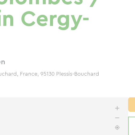
in Cergy-
en
ouchard, France
,
95130
Plessis-Bouchard