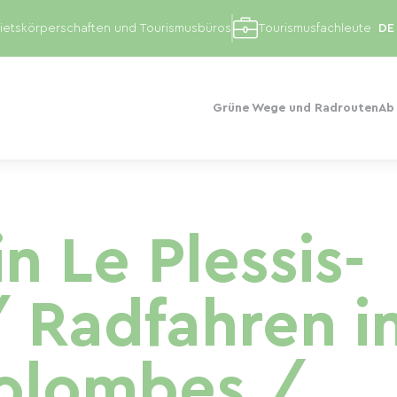
etskörperschaften und Tourismusbüros
Tourismusfachleute
Grüne Wege und Radrouten
Ab
n Le Plessis-
 Radfahren i
olombes /