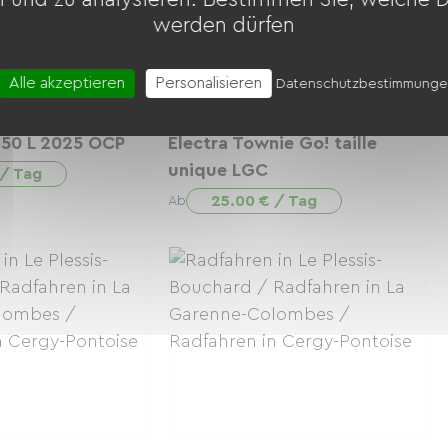
werden dürfen
Alle akzeptieren
Personalisieren
Datenschutzbestimmung
r 50 L 2025 OCP
Electra Townie Go! taille
unique LGC
 / Tag
25.00 € / Tag
Ab