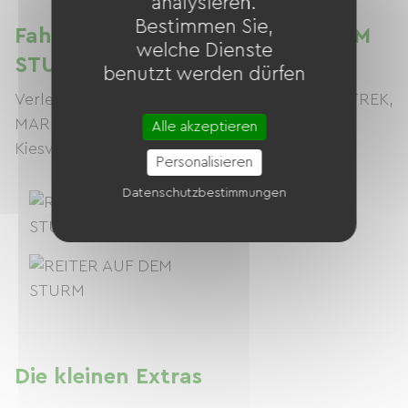
analysieren.
Bestimmen Sie,
Fahrradverleih in REITER AUF DEM
welche Dienste
STURM
benutzt werden dürfen
Verleih von elektrischen Mountainbikes von TREK,
MARIN, COMMENCAL und AMFLOW
Alle akzeptieren
Kiesverleih
Personalisieren
Datenschutzbestimmungen
Die kleinen Extras