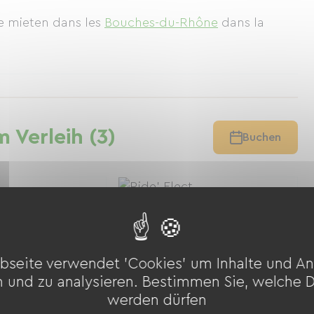
ce mieten
dans les
Bouches-du-Rhône
dans la
 Verleih (3)
Buchen
bseite verwendet 'Cookies' um Inhalte und An
n und zu analysieren. Bestimmen Sie, welche 
werden dürfen