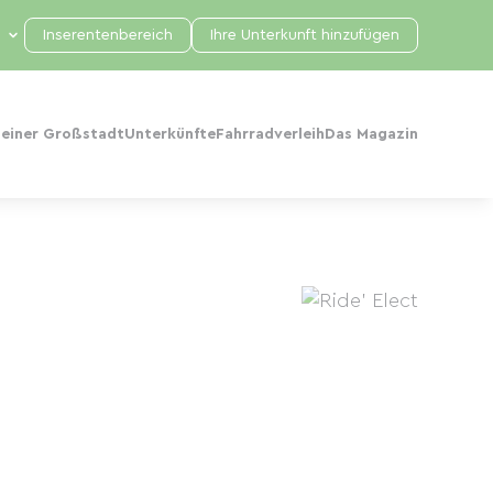
Inserentenbereich
Ihre Unterkunft hinzufügen
 einer Großstadt
Unterkünfte
Fahrradverleih
Das Magazin