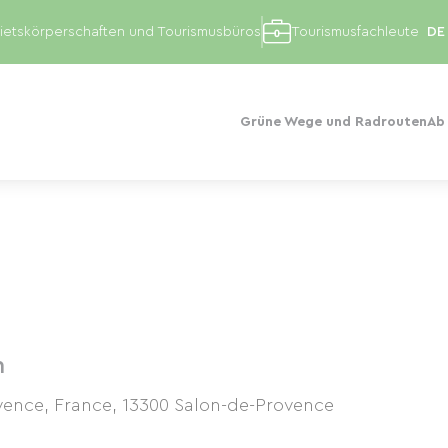
etskörperschaften und Tourismusbüros
Tourismusfachleute
Grüne Wege und Radrouten
Ab
n
vence, France
,
13300
Salon-de-Provence