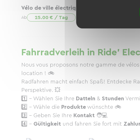
Vélo de ville électrique
ENGWE L20 
25.00 € / Tag
25.00 €
Ab
Ab
Fahrradverleih in Ride' Ele
Nous vous proposons notre gamme de vélos, t
location ! 🚲
Radfahren macht einfach Spaß! Entdecke Rad
Perspektive. 💥
1️⃣ - Wählen Sie Ihre
Datteln
&
Stunden
Vermi
2️⃣ - Wähle die
Produkte
wünschte 🚲
3️⃣ - Geben Sie Ihre
Kontakt
🧑💻
4️⃣ -
Gültigkeit
und fahren Sie fort mit
Zahlu