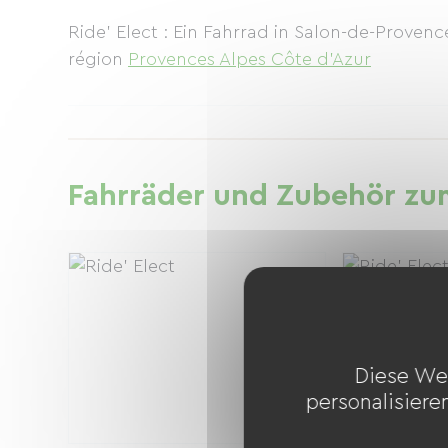
Ride' Elect : Ein Fahrrad in Salon-de-Proven
région
Provences Alpes Côte d'Azur
Fahrräder und Zubehör zum
Diese We
personalisiere