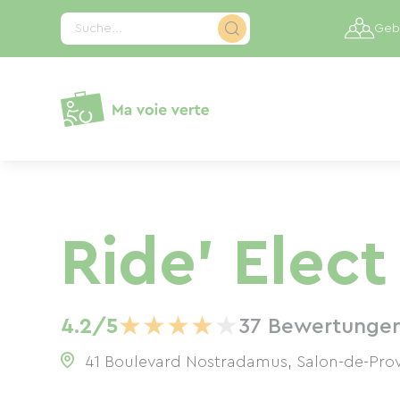
Cookie-Einstellungen
Suche...
Gebi
Ride' Elect
★
★
★
★
★
4.2/5
37 Bewertunge
41 Boulevard Nostradamus, Salon-de-Pro