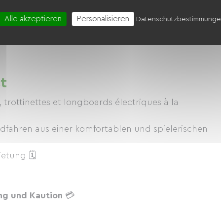
3.0 Pro
UrbanGlide Thunder 160
Alle akzeptieren
Personalisieren
Datenschutzbestimmung
 / Tag
20.00 € / Tag
Ab
ct
rottinettes et longboards électriques à la
fahren aus einer komfortablen und spielerischen
etung 🗓
ng und Kaution
💳