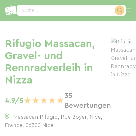
Cookie-Einstellungen
Suche...
Rifugio Massacan,
Gravel- und
Rennradverleih in
Nizza
35
★
★
★
★
★
4.9/5
Bewertungen
Massacan Rifugio, Rue Boyer, Nice,
France
,
06300
Nice