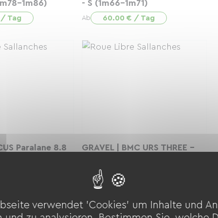
1m78-1m86)
- S (1m66-1m71)
 / Tag
60.00 € / Tag
Ab
US Paralane 8.8
GRAVEL | BMC URS THREE -
m84)
XS (<1m65)
 / Tag
60.00 € / Tag
Ab
bseite verwendet 'Cookies' um Inhalte und An
n und zu analysieren. Bestimmen Sie, welche 