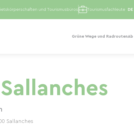
etskörperschaften und Tourismusbüros
Tourismusfachleute
Grüne Wege und Radrouten
Ab
 Sallanches
n
00
Sallanches