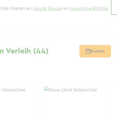
nches mieten
en
Haute Savoie
en
Auvergne-Rhône-
 Verleih (44)
Buchen