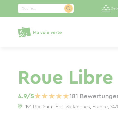
Cookie-Einstellungen
Suche...
Gebi
Roue Libre
★
★
★
★
★
4.9/5
181 Bewertunge
191 Rue Saint-Eloi, Sallanches, France
,
747