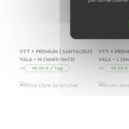
VTT ⚡ PREMIUM | SANTACRUZ
VTT ⚡ PREM
VALA - M (1m65-1m75)
VALA - L (1
95.00 € / Tag
95.00 €
Ab
Ab