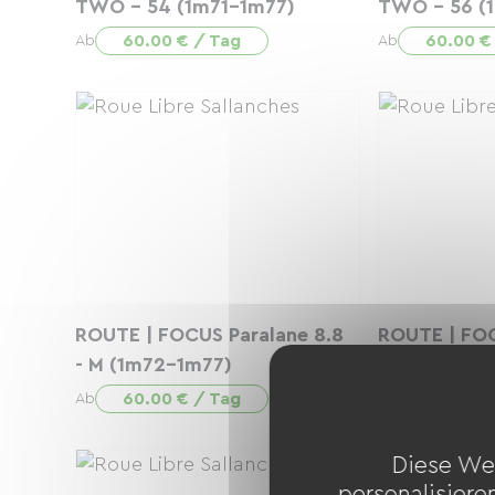
TWO - 54 (1m71-1m77)
TWO - 56 (
60.00 € / Tag
60.00 €
Ab
Ab
ROUTE | FOCUS Paralane 8.8
ROUTE | FOC
- M (1m72-1m77)
- L (1m78-1
60.00 € / Tag
60.00 €
Ab
Ab
Diese We
personalisiere