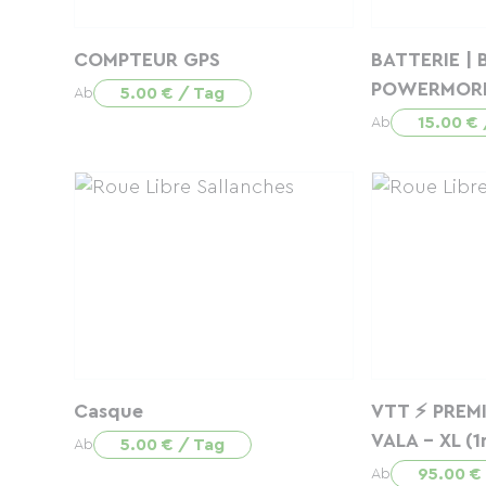
COMPTEUR GPS
BATTERIE |
POWERMORE
5.00 € / Tag
Ab
15.00 €
Ab
Casque
VTT ⚡ PREM
VALA - XL (
5.00 € / Tag
Ab
95.00 €
Ab