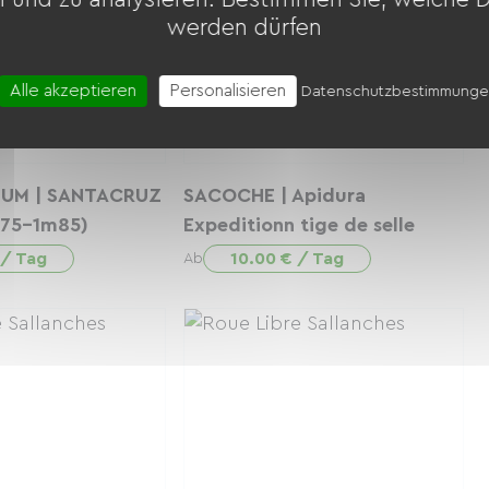
werden dürfen
Alle akzeptieren
Personalisieren
Datenschutzbestimmung
IUM | SANTACRUZ
SACOCHE | Apidura
m75-1m85)
Expeditionn tige de selle
 / Tag
10.00 € / Tag
Ab