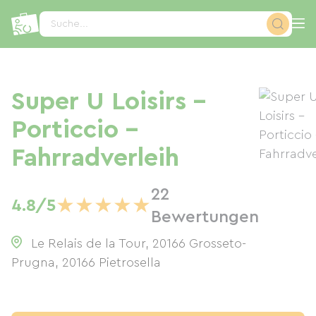
Cookie-Einstellungen
Suche...
Super U Loisirs -
Porticcio -
Fahrradverleih
22
★
★
★
★
★
4.8/5
Bewertungen
Le Relais de la Tour, 20166 Grosseto-
Prugna
,
20166
Pietrosella